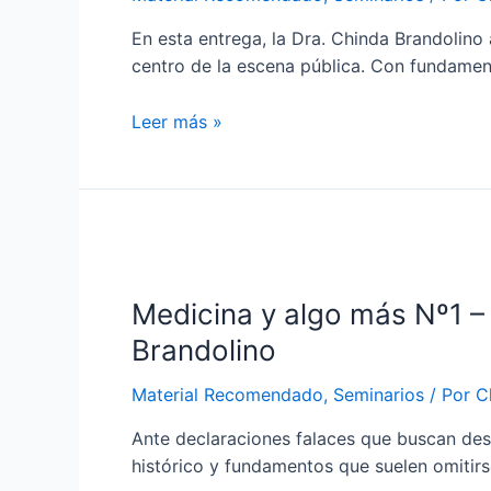
En esta entrega, la Dra. Chinda Brandolino
centro de la escena pública. Con fundame
Sarampión:
Leer más »
dudas,
controversias
y
respuestas
–
Dra.
Medicina y algo más Nº1 –
Chinda
Brandolino
Brandolino
Material Recomendado
,
Seminarios
/ Por
C
Ante declaraciones falaces que buscan des
histórico y fundamentos que suelen omitirs