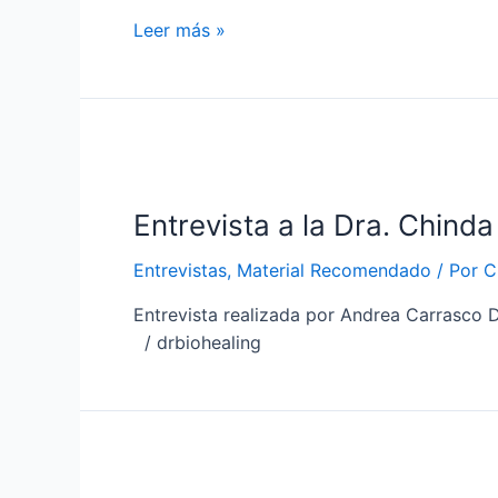
Medicina
Leer más »
y
algo
más
Nº1
–
Aclaraciones
Entrevista a la Dra. Chinda
importantes
sobre
Entrevistas
,
Material Recomendado
/ Por
C
la
Homeopatía
Entrevista realizada por Andrea Carrasco 
–
/ drbiohealing
Dra.
Chinda
Brandolino