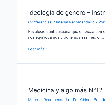
–
Dra.
Ideología de genero – Inst
Chinda
Brandolino
Conferencias
,
Material Recomendado
/ Po
nos
habla
Revolución anticristiana que empieza con e
sobre
nos equivocamos y ponemos ese medio …
la
Trombofilia
Ideología
Leer más »
de
genero
–
Instrumento
de
la
Medicina y algo más N°12 -
revolución
–
Material Recomendado
/ Por
Chinda Brand
Dra.