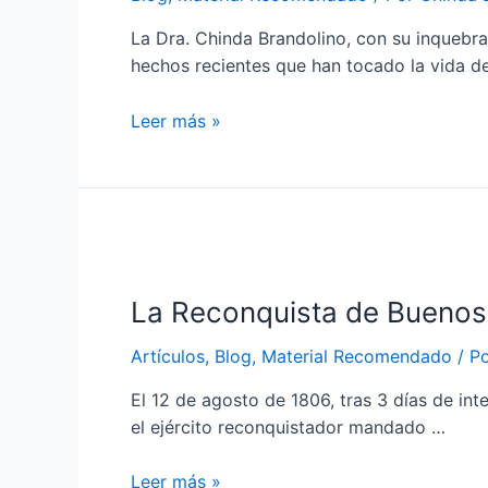
La Dra. Chinda Brandolino, con su inquebra
hechos recientes que han tocado la vida d
“SEREIS
Leer más »
PERSEGUIDOS
A
CAUSA
DE
MI
NOMBRE”
La Reconquista de Buenos 
–
Dra.
Artículos
,
Blog
,
Material Recomendado
/ P
Chinda
Brandolino
El 12 de agosto de 1806, tras 3 días de in
el ejército reconquistador mandado …
La
Leer más »