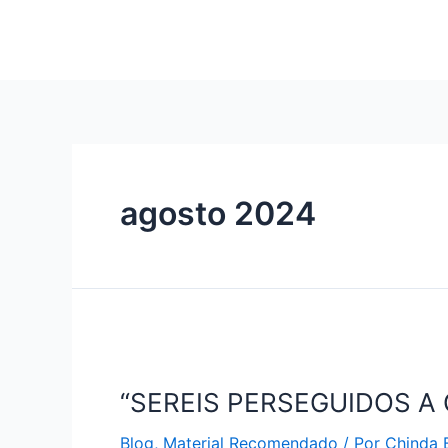
Ir
al
contenido
agosto 2024
“SEREIS PERSEGUIDOS A C
Blog
,
Material Recomendado
/ Por
Chinda 