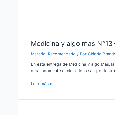
Reconquista
de
Buenos
Aires
–
Dra.
Medicina y algo más N°13 –
Chinda
Brandolino
Material Recomendado
/ Por
Chinda Brand
En esta entrega de Medicina y algo Más, la
detalladamente el ciclo de la sangre dentr
Medicina
Leer más »
y
algo
más
N°13