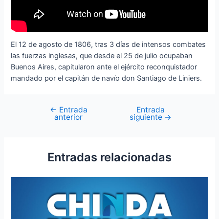
El 12 de agosto de 1806, tras 3 días de intensos combates
las fuerzas inglesas, que desde el 25 de julio ocupaban
Buenos Aires, capitularon ante el ejército reconquistador
mandado por el capitán de navío don Santiago de Liniers.
←
Entrada
Entrada
anterior
siguiente
→
Entradas relacionadas