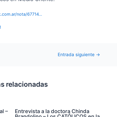
tik.com.ar/nota/67714…
M
Entrada siguiente
→
s relacionadas
al –
Entrevista a la doctora Chinda
Brandolino – Los CATÓLICOS en la