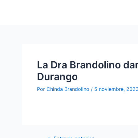
Ir
al
contenido
La Dra Brandolino da
Durango
Por
Chinda Brandolino
/
5 noviembre, 202