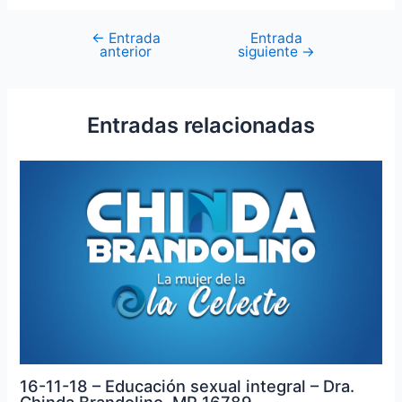
←
Entrada
Entrada
anterior
siguiente
→
Entradas relacionadas
16-11-18 – Educación sexual integral – Dra.
Chinda Brandolino, MP 16789