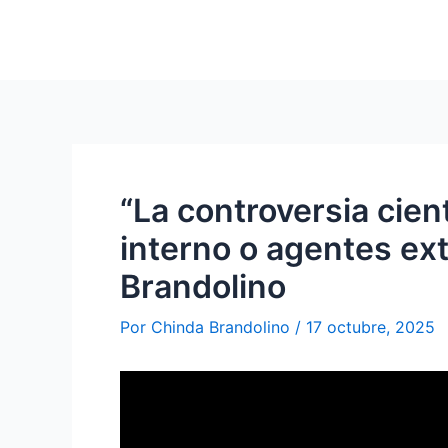
Ir
al
contenido
“La controversia cient
interno o agentes ex
Brandolino
Por
Chinda Brandolino
/
17 octubre, 2025